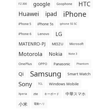
HTC
google
Goophone
FZ-300
iPhone
Huawei
ipad
iPhone 5s
iPhone 5
iphone 5S 5C
LG
Lenovo
iPhone 6
MATENRO-PJ
MEIZU
Microsoft
Motorola
Nokia
Note 3
OnePlus
Panasonic
OPPO
Phantom
Samsung
Qi
Smart Watch
Sony
Windows Mobile
TCL
中華スマホ
zte
キーボード
Xperia
小米
電動ヘリ