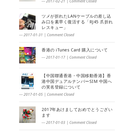
― 2017-02-21
|
Comment Closed
ツメが折れたLANケーブルの差し込
み口を素早く復活する「RJ45 爪折れ
レスキュー」
― 2017-01-31
|
Comment Closed
香港の iTunes Card 購入について
― 2017-01-17
|
Comment Closed
【中国聯通香港・中国移動香港】香
港中国デュアルナンバーSIM 中国へ
の実名登録について
― 2017-01-05
|
Comment Closed
2017年あけましておめでとうござい
ます
― 2017-01-03
|
Comment Closed