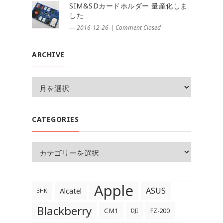
SIM&SDカードホルダー 量産化しま
した
― 2016-12-26
|
Comment Closed
ARCHIVE
CATEGORIES
Apple
ASUS
Alcatel
3HK
Blackberry
CM1
FZ-200
DJI