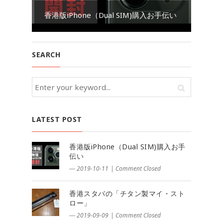
Go
香港版iPhone（Dual SIM)購入お手伝い
ダ
SEARCH
LATEST POST
香港版iPhone（Dual SIM)購入お手
伝い
― 2019-10-11
|
Comment Closed
香港スタバの「チタン製マイ・スト
ロー」
― 2019-09-09
|
Comment Closed