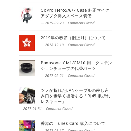
GoPro Hero5/6/7 Case 純正マイク
アダプタ挿入スペース装備
― 2019-02-23
|
Comment Closed
2019年の春節（旧正月）について
― 2018-12-10
|
Comment Closed
Panasonic CM1/CM10 用エクステン
ションチューブの代替パーツ
― 2017-02-21
|
Comment Closed
ツメが折れたLANケーブルの差し込
み口を素早く復活する「RJ45 爪折れ
レスキュー」
― 2017-01-31
|
Comment Closed
香港の iTunes Card 購入について
― 2017-01-17
|
Comment Closed