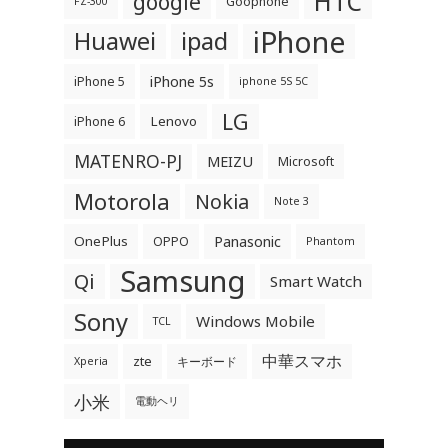
HTC
google
Goophone
FZ-300
iPhone
Huawei
ipad
iPhone 5s
iPhone 5
iphone 5S 5C
LG
Lenovo
iPhone 6
MATENRO-PJ
MEIZU
Microsoft
Motorola
Nokia
Note 3
OnePlus
Panasonic
OPPO
Phantom
Samsung
Qi
Smart Watch
Sony
Windows Mobile
TCL
中華スマホ
zte
キーボード
Xperia
小米
電動ヘリ