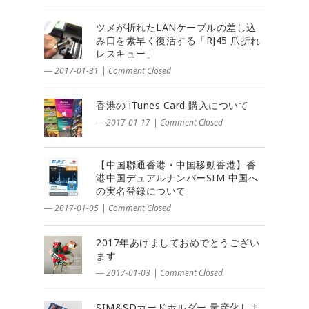
ツメが折れたLANケーブルの差し込
み口を素早く復活する「RJ45 爪折れ
レスキュー」
― 2017-01-31
|
Comment Closed
香港の iTunes Card 購入について
― 2017-01-17
|
Comment Closed
【中国聯通香港・中国移動香港】香
港中国デュアルナンバーSIM 中国へ
の実名登録について
― 2017-01-05
|
Comment Closed
2017年あけましておめでとうござい
ます
― 2017-01-03
|
Comment Closed
SIM&SDカードホルダー 量産化しま