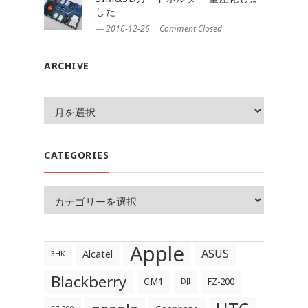
した
― 2016-12-26
|
Comment Closed
ARCHIVE
CATEGORIES
Apple
ASUS
Alcatel
3HK
Blackberry
CM1
FZ-200
DJI