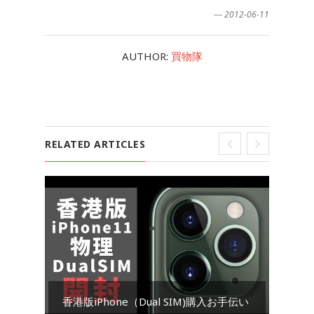
― 2012-06-11
AUTHOR:
買物隊
RELATED ARTICLES
Go
香港版iPhone（Dual SIM)購入お手伝い
ダ