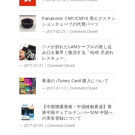
Panasonic CM1/CM10 用エクステン
ションチューブの代替パーツ
― 2017-02-21
|
Comment Closed
ツメが折れたLANケーブルの差し込
み口を素早く復活する「RJ45 爪折れ
レスキュー」
― 2017-01-31
|
Comment Closed
香港の iTunes Card 購入について
― 2017-01-17
|
Comment Closed
【中国聯通香港・中国移動香港】香
港中国デュアルナンバーSIM 中国へ
の実名登録について
― 2017-01-05
|
Comment Closed