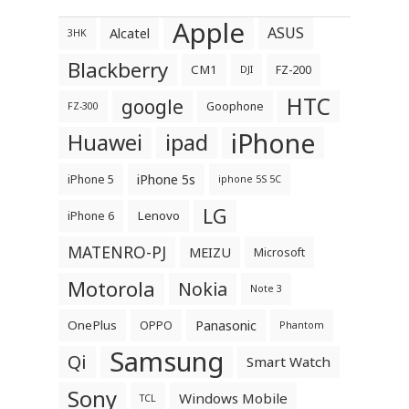
Apple
ASUS
Alcatel
3HK
Blackberry
CM1
FZ-200
DJI
HTC
google
Goophone
FZ-300
iPhone
Huawei
ipad
iPhone 5s
iPhone 5
iphone 5S 5C
LG
Lenovo
iPhone 6
MATENRO-PJ
MEIZU
Microsoft
Motorola
Nokia
Note 3
OnePlus
Panasonic
OPPO
Phantom
Samsung
Qi
Smart Watch
Sony
Windows Mobile
TCL