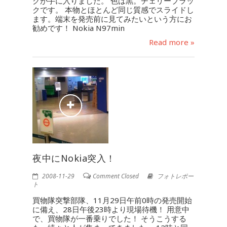
クが手に入りました。 色は黒。チェリーブラッ
クです。 本物とほとんど同じ質感でスライドし
ます。端末を発売前に見てみたいという方にお
勧めです！ Nokia N97min
Read more »
夜中にNokia突入！
2008-11-29
Comment Closed
フォトレポー
ト
買物隊突撃部隊、11月29日午前0時の発売開始
に備え、28日午後23時より現場待機！ 用意中
で、買物隊が一番乗りでした！ そうこうする