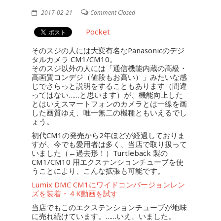
2017-02-21
Comment Closed
Pocket
そのスジの人には大変有名なPanasonicのデジ
タルカメラ CM1/CM10。
そのスジ以外の人には「通信機能内蔵の高級・
高画質コンデジ（値段もお高い）」みたいな感
じでさらっと説明をすることもあります（間違
ってはない……と思います）が、機能向上した
とはいえスマートフォンのカメラとは一線を画
した画質ゆえ、唯一無二の機種ともいえるでし
ょう。
初代CM1の発売から2年ほどが経過しておりま
すが、今でも愛用者は多く、当店で取り扱って
いました（←過去形！）Turtleback 製の
CM1/CM10 用エクステンションチューブを使
うことにより、こんな拡張も可能です。
Lumix DMC CM1にワイドコンバージョンレン
ズを装着・４K動画を試す
当店でもこのエクステンションチューブが地味
に売れ続けています。……いえ、いました。