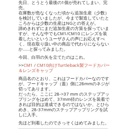
先日、とうとう最後の1個が売れてしまい、完
売。
在庫数が危なくなった頃から追加生産（少数）
を検討していましたが、今まで製造していたと
ころからは少数の生産はNGとの答えが。
諦めきれずにまだ追加生産の方策を探っていま
すが、そんな中でもCM1/CM10 にレンズを装
着したいというユーザさんの声にお応えすべ
く、現在取り扱い中の商品で代わりにならない
か……と探ってみました。
今回、白羽の矢を立てたのはこれ。
>>
CM1 / CM10向けTurtleback製フードカバー
＆レンズキャップ
商品名のとおり、これはフードカバーなのです
が、フードキャップ（蓋）側に28mmのネジが
切ってあります。
だったら、ここに 28->37 mm のステップアッ
プリングをはめて、37mm径のレンズを装着で
きれば目的は達成できるのではないか、とひら
めき、28-37mmのステップアップリングを試
しに入手。
先ほど到着したのでさっそくはめてみました。