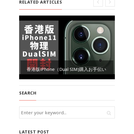
RELATED ARTICLES
Go
香港版iPhone（Dual SIM)購入お手伝い
ダ
SEARCH
LATEST POST