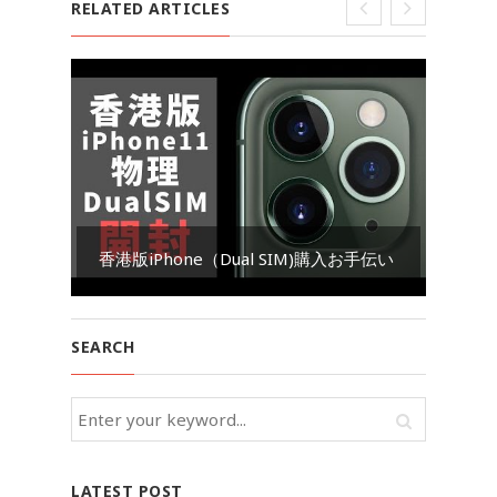
RELATED ARTICLES
Go
香港版iPhone（Dual SIM)購入お手伝い
ダ
SEARCH
LATEST POST