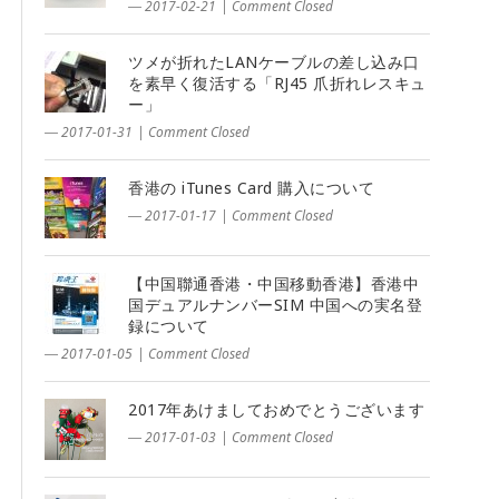
― 2017-02-21
|
Comment Closed
ツメが折れたLANケーブルの差し込み口
を素早く復活する「RJ45 爪折れレスキュ
ー」
― 2017-01-31
|
Comment Closed
香港の iTunes Card 購入について
― 2017-01-17
|
Comment Closed
【中国聯通香港・中国移動香港】香港中
国デュアルナンバーSIM 中国への実名登
録について
― 2017-01-05
|
Comment Closed
2017年あけましておめでとうございます
― 2017-01-03
|
Comment Closed