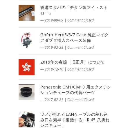
香港スタバの「チタン製マイ・スト
ロー」
― 2019-09-09
|
Comment Closed
GoPro Hero5/6/7 Case 純正マイク
アダプタ挿入スペース装備
― 2019-02-23
|
Comment Closed
2019年の春節（旧正月）について
― 2018-12-10
|
Comment Closed
Panasonic CM1/CM10 用エクステン
ションチューブの代替パーツ
― 2017-02-21
|
Comment Closed
ツメが折れたLANケーブルの差し込
み口を素早く復活する「RJ45 爪折れ
レスキュー」