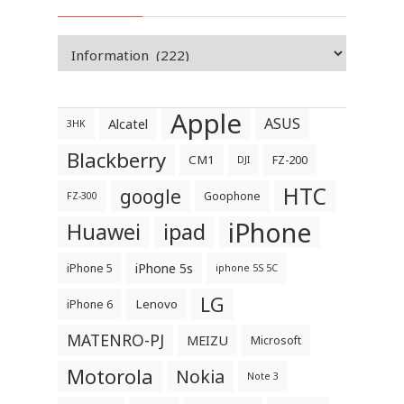
Apple
ASUS
Alcatel
3HK
Blackberry
CM1
FZ-200
DJI
HTC
google
Goophone
FZ-300
iPhone
Huawei
ipad
iPhone 5s
iPhone 5
iphone 5S 5C
LG
Lenovo
iPhone 6
MATENRO-PJ
MEIZU
Microsoft
Motorola
Nokia
Note 3