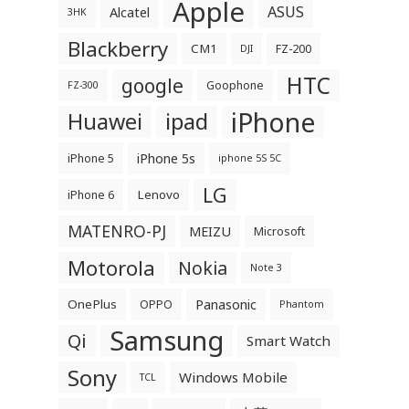
Apple
ASUS
Alcatel
3HK
Blackberry
CM1
FZ-200
DJI
HTC
google
Goophone
FZ-300
iPhone
Huawei
ipad
iPhone 5s
iPhone 5
iphone 5S 5C
LG
Lenovo
iPhone 6
MATENRO-PJ
MEIZU
Microsoft
Motorola
Nokia
Note 3
OnePlus
Panasonic
OPPO
Phantom
Samsung
Qi
Smart Watch
Sony
Windows Mobile
TCL