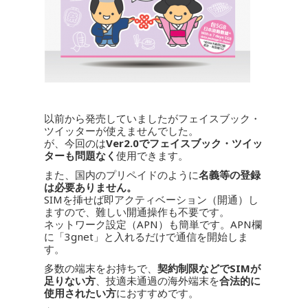
以前から発売していましたがフェイスブック・
ツイッターが使えませんでした。
が、今回のは
Ver2.0でフェイスブック・ツイッ
ターも問題なく
使用できます。
また、国内のプリペイドのように
名義等の登録
は必要ありません。
SIMを挿せば即アクティベーション（開通）し
ますので、難しい開通操作も不要です。
ネットワーク設定（APN）も簡単です。APN欄
に「3gnet」と入れるだけで通信を開始しま
す。
多数の端末をお持ちで、
契約制限などでSIMが
足りない方
、技適未通過の海外端末を
合法的に
使用されたい方
におすすめです。