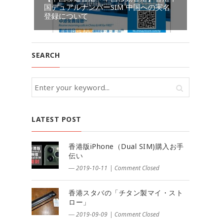
国デュアルナンバーSIM 中国への実名
中
登録について
ド
SEARCH
LATEST POST
香港版iPhone（Dual SIM)購入お手
伝い
― 2019-10-11
|
Comment Closed
香港スタバの「チタン製マイ・スト
ロー」
― 2019-09-09
|
Comment Closed