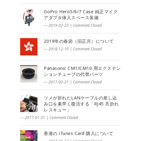
GoPro Hero5/6/7 Case 純正マイク
アダプタ挿入スペース装備
― 2019-02-23
|
Comment Closed
2019年の春節（旧正月）について
― 2018-12-10
|
Comment Closed
Panasonic CM1/CM10 用エクステン
ションチューブの代替パーツ
― 2017-02-21
|
Comment Closed
ツメが折れたLANケーブルの差し込
み口を素早く復活する「RJ45 爪折れ
レスキュー」
― 2017-01-31
|
Comment Closed
香港の iTunes Card 購入について