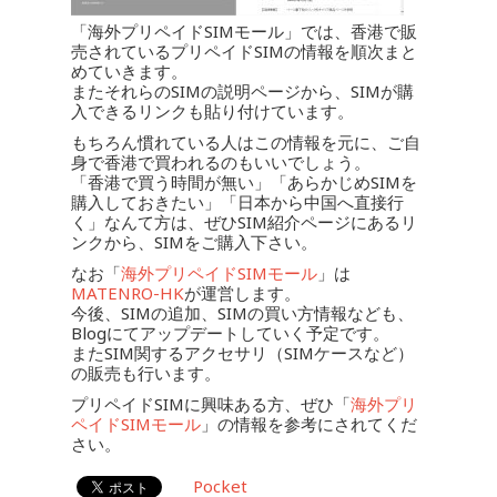
「海外プリペイドSIMモール」では、香港で販
売されているプリペイドSIMの情報を順次まと
めていきます。
またそれらのSIMの説明ページから、SIMが購
入できるリンクも貼り付けています。
もちろん慣れている人はこの情報を元に、ご自
身で香港で買われるのもいいでしょう。
「香港で買う時間が無い」「あらかじめSIMを
購入しておきたい」「日本から中国へ直接行
く」なんて方は、ぜひSIM紹介ページにあるリ
ンクから、SIMをご購入下さい。
なお「
海外プリペイドSIMモール
」は
MATENRO-HK
が運営します。
今後、SIMの追加、SIMの買い方情報なども、
Blogにてアップデートしていく予定です。
またSIM関するアクセサリ（SIMケースなど）
の販売も行います。
プリペイドSIMに興味ある方、ぜひ「
海外プリ
ペイドSIMモール
」の情報を参考にされてくだ
さい。
Pocket