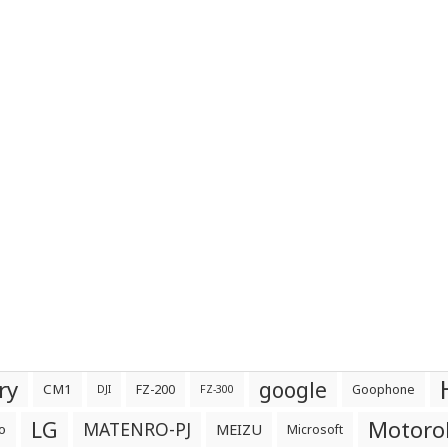
ry
google
CM1
FZ-200
Goophone
DJI
FZ-300
LG
Motoro
MATENRO-PJ
o
MEIZU
Microsoft