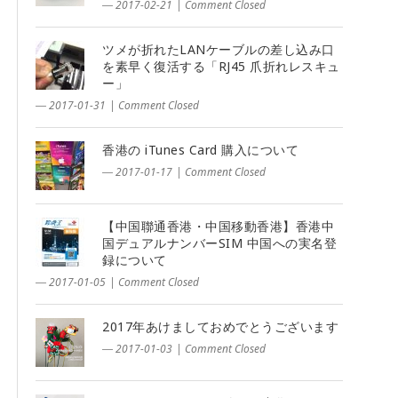
― 2017-02-21
|
Comment Closed
ツメが折れたLANケーブルの差し込み口
を素早く復活する「RJ45 爪折れレスキュ
ー」
― 2017-01-31
|
Comment Closed
香港の iTunes Card 購入について
― 2017-01-17
|
Comment Closed
【中国聯通香港・中国移動香港】香港中
国デュアルナンバーSIM 中国への実名登
録について
― 2017-01-05
|
Comment Closed
2017年あけましておめでとうございます
― 2017-01-03
|
Comment Closed