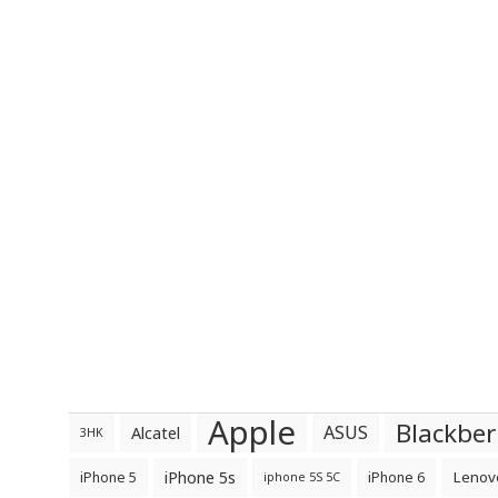
Apple
Blackber
ASUS
Alcatel
3HK
iPhone 5s
Lenov
iPhone 5
iPhone 6
iphone 5S 5C