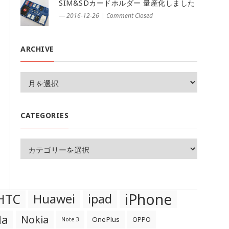
SIM&SDカードホルダー 量産化しました
― 2016-12-26
|
Comment Closed
ARCHIVE
CATEGORIES
iPhone
HTC
Huawei
ipad
la
Nokia
OnePlus
OPPO
Note 3