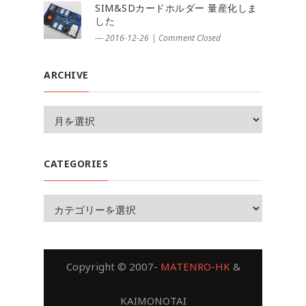
SIM&SDカードホルダー 量産化しま
した
― 2016-12-26
|
Comment Closed
ARCHIVE
CATEGORIES
Copyright © 2007-
MATENRO-HK
&
KAIMONOTAI