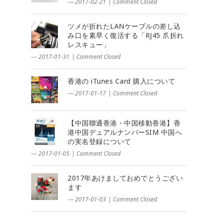
― 2017-02-21
|
Comment Closed
ツメが折れたLANケーブルの差し込
み口を素早く復活する「RJ45 爪折れ
レスキュー」
― 2017-01-31
|
Comment Closed
香港の iTunes Card 購入について
― 2017-01-17
|
Comment Closed
【中国聯通香港・中国移動香港】香
港中国デュアルナンバーSIM 中国へ
の実名登録について
― 2017-01-05
|
Comment Closed
2017年あけましておめでとうござい
ます
― 2017-01-03
|
Comment Closed