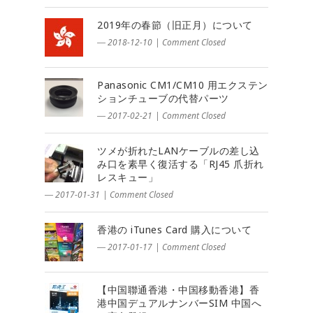
2019年の春節（旧正月）について
― 2018-12-10
|
Comment Closed
Panasonic CM1/CM10 用エクステン
ションチューブの代替パーツ
― 2017-02-21
|
Comment Closed
ツメが折れたLANケーブルの差し込
み口を素早く復活する「RJ45 爪折れ
レスキュー」
― 2017-01-31
|
Comment Closed
香港の iTunes Card 購入について
― 2017-01-17
|
Comment Closed
【中国聯通香港・中国移動香港】香
港中国デュアルナンバーSIM 中国へ