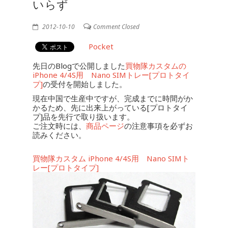
いらず
2012-10-10
Comment Closed
Pocket
先日のBlogで公開しました
買物隊カスタムの
iPhone 4/4S用 Nano SIMトレー[プロトタイ
プ]
の受付を開始しました。
現在中国で生産中ですが、完成までに時間がか
かるため、先に出来上がっている[プロトタイ
プ]品を先行で取り扱います。
ご注文時には、
商品ページ
の注意事項を必ずお
読みください。
買物隊カスタム iPhone 4/4S用 Nano SIMト
レー[プロトタイプ]