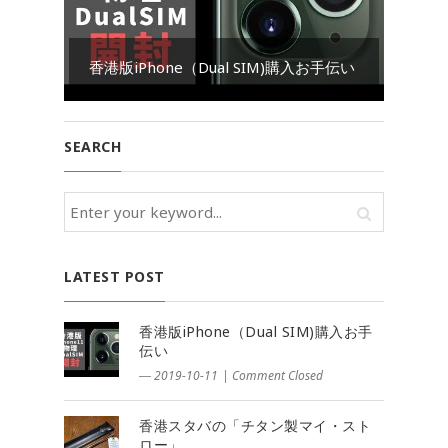
Go
香港版iPhone（Dual SIM)購入お手伝い
ダ
SEARCH
LATEST POST
香港版iPhone（Dual SIM)購入お手
伝い
― 2019-10-11
|
Comment Closed
香港スタバの「チタン製マイ・スト
ロー」