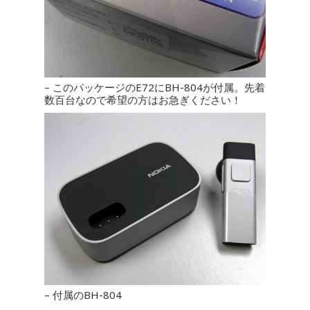
– このパッケージのE72にBH-804が付属。先着
数百台なので希望の方はお急ぎください！
– 付属のBH-804