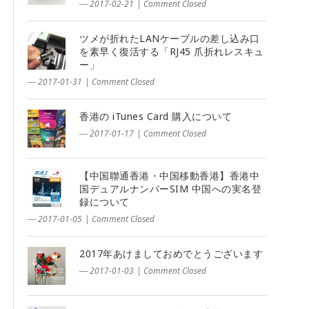
― 2017-02-21
|
Comment Closed
ツメが折れたLANケーブルの差し込み口
を素早く復活する「RJ45 爪折れレスキュ
ー」
― 2017-01-31
|
Comment Closed
香港の iTunes Card 購入について
― 2017-01-17
|
Comment Closed
【中国聯通香港・中国移動香港】香港中
国デュアルナンバーSIM 中国への実名登
録について
― 2017-01-05
|
Comment Closed
2017年あけましておめでとうございます
― 2017-01-03
|
Comment Closed