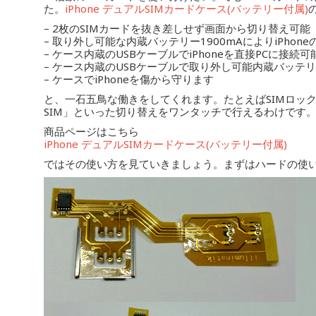
た。
iPhone デュアルSIMカードケース(バッテリー付属)
– 2枚のSIMカードを抜き差しせず画面から切り替え可能
– 取り外し可能な内蔵バッテリー1900mAによりiPhon
– ケース内蔵のUSBケーブルでiPhoneを直接PCに接続可
– ケース内蔵のUSBケーブルで取り外し可能内蔵バッテ
– ケースでiPhoneを傷から守ります
と、一石五鳥な働きをしてくれます。たとえばSIMロックフ
SIM」といった切り替えをワンタッチで行えるわけです
商品ページはこちら
iPhone デュアルSIMカードケース(バッテリー付属)
ではその使い方を見ていきましょう。まずはハードの使