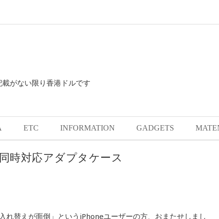
に記載がない限り香港ドルです
A
ETC
INFORMATION
GADGETS
MATE
2枚同時対応アダプタケース
入れ替えが面倒」というiPhoneユーザーの方、おまたせしまし