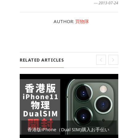
― 2013-07-24
AUTHOR:
買物隊
RELATED ARTICLES
Go
香港版iPhone（Dual SIM)購入お手伝い
ダ