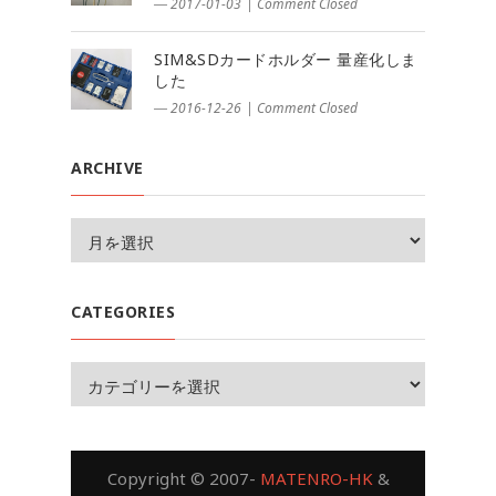
― 2017-01-03
|
Comment Closed
SIM&SDカードホルダー 量産化しま
した
― 2016-12-26
|
Comment Closed
ARCHIVE
CATEGORIES
Copyright © 2007-
MATENRO-HK
&