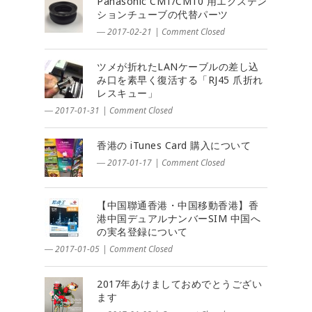
Panasonic CM1/CM10 用エクステン
ションチューブの代替パーツ
― 2017-02-21
|
Comment Closed
ツメが折れたLANケーブルの差し込
み口を素早く復活する「RJ45 爪折れ
レスキュー」
― 2017-01-31
|
Comment Closed
香港の iTunes Card 購入について
― 2017-01-17
|
Comment Closed
【中国聯通香港・中国移動香港】香
港中国デュアルナンバーSIM 中国へ
の実名登録について
― 2017-01-05
|
Comment Closed
2017年あけましておめでとうござい
ます