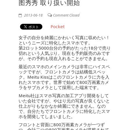
图秀秀 取り扱い開始
2013-06-18
Comment Closed
Pocket
女子の自分を綺麗にかわいく写真に収めたい！
というニーズに特化したスマホです。
第2ロット5000台分の予約がたった18分で売り
切れという人気ぶり。現在も予約販売のみです
が、その予約も現在入れることができません。
最近のスマホのメインカメラは非常にハイスペ
ックですが、フロントカメラは結構低スペッ
ク。Meitu Kissはこのフロントカメラに力を入
れたスマホです。世界で始めて800万画素カメ
ラをサブカメラとして採用した端末です。
Meitu社はスマホ写真の加工アプリ開発をして
いた会社ですが、やはり元の写真が良くないと
仕上がりもなかなか綺麗にできません。なの
で、自分たちでフロントカメラに特化したスマ
ホを開発してしまいました。
フロントと背面に800万画素カメラが一つず
つ。合計二つの800万画素カメラが搭載されて