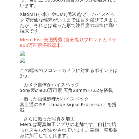
います。
XiaoMi (小米）やUMI(优米)など、ハイスペッ
クで安価な端末がいままで注目を浴びてきまし
たが、それとは違った形で注目度の非常に高い
端末です。
Meitu Kiss 美图秀秀 (自分撮りフロントカメラ
800万画素搭載端末）
この端末のフロントカメラに対するポイントは
3つ。
– カメラ自体がハイスペック
Sony製の800万画素 広角28mm F/2.2を搭載
– 撮った画像処理がハイスペック
富士通のISP （Image Signal Processor）を搭
載
– さらに撮った写真を加工
Meituは写真加工アプリの老舗です。自社で培
ったスキルが生かされています。美顔、整形並
みに加工してくれます。