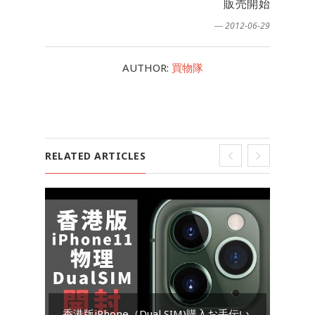
販売開始
― 2012-06-29
AUTHOR:
買物隊
RELATED ARTICLES
Go
香港版iPhone（Dual SIM)購入お手伝い
ダ