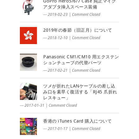
GoPro Hero5/6/7 Case 純正マイク
アダプタ挿入スペース装備
― 2019-02-23
|
Comment Closed
2019年の春節（旧正月）について
― 2018-12-10
|
Comment Closed
Panasonic CM1/CM10 用エクステン
ションチューブの代替パーツ
― 2017-02-21
|
Comment Closed
ツメが折れたLANケーブルの差し込
み口を素早く復活する「RJ45 爪折れ
レスキュー」
― 2017-01-31
|
Comment Closed
香港の iTunes Card 購入について
― 2017-01-17
|
Comment Closed