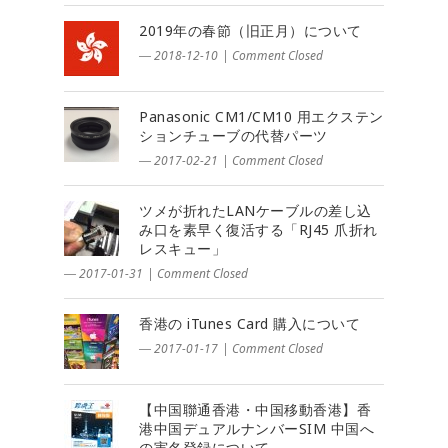
2019年の春節（旧正月）について
― 2018-12-10
|
Comment Closed
Panasonic CM1/CM10 用エクステン
ションチューブの代替パーツ
― 2017-02-21
|
Comment Closed
ツメが折れたLANケーブルの差し込
み口を素早く復活する「RJ45 爪折れ
レスキュー」
― 2017-01-31
|
Comment Closed
香港の iTunes Card 購入について
― 2017-01-17
|
Comment Closed
【中国聯通香港・中国移動香港】香
港中国デュアルナンバーSIM 中国へ
の実名登録について