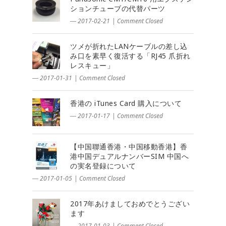
ションチューブの代替パーツ
― 2017-02-21
|
Comment Closed
ツメが折れたLANケーブルの差し込
み口を素早く復活する「RJ45 爪折れ
レスキュー」
― 2017-01-31
|
Comment Closed
香港の iTunes Card 購入について
― 2017-01-17
|
Comment Closed
【中国聯通香港・中国移動香港】香
港中国デュアルナンバーSIM 中国へ
の実名登録について
― 2017-01-05
|
Comment Closed
2017年あけましておめでとうござい
ます
― 2017-01-03
|
Comment Closed