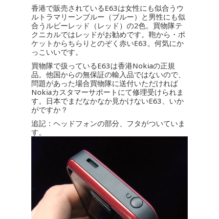
香港で販売されているE63は女性にも似合うウ
ルトラマリーンブルー（ブルー）と男性にも似
合うルビーレッド（レッド）の2色。買物隊テ
クニカルではレッドがお勧めです。鞄から・ポ
ケットからちらりとのぞく赤いE63。何気にか
っこいいです。
買物隊で扱っているE63は香港Nokiaの正規
品。他国からの無保証の輸入品ではないので、
問題があった場合買物隊に送付いただければ
Nokiaカスタマーサポートにて修理受けられま
す。日本でまだなかなか見かけないE63、いか
がですか？
追記：ヘッドフォンの部分、フタがついていま
す。